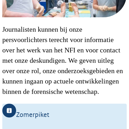
Persvoorlichting
Journalisten kunnen bij onze
Neem contact op met onze
persvoorlichters terecht voor informatie
persvoorlichters voor mediagerelateerde
over het werk van het NFI en voor contact
vragen
met onze deskundigen. We geven uitleg
over onze rol, onze onderzoeksgebieden en
kunnen ingaan op actuele ontwikkelingen
binnen de forensische wetenschap.
Zomerpiket