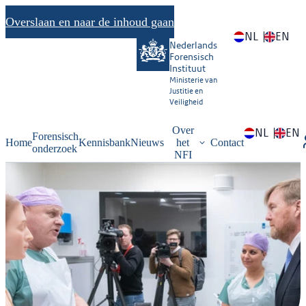
Overslaan en naar de inhoud gaan
NL
EN
Nederlands
Forensisch
Instituut
Ministerie van
Justitie en
Veiligheid
Over
NL
EN
Forensisch
Home
Kennisbank
Nieuws
het
Contact
onderzoek
NFI