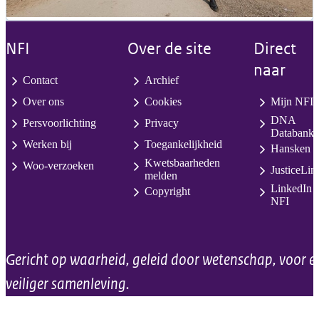
NFI
Over de site
Direct
naar
Contact
Archief
Over ons
Cookies
Mijn NFI
DNA
Persvoorlichting
Privacy
Databank
Werken bij
Toegankelijkheid
Hansken
Kwetsbaarheden
Woo-verzoeken
JusticeLin
melden
LinkedIn
Copyright
NFI
Gericht op waarheid, geleid door wetenschap, voor e
veiliger samenleving.