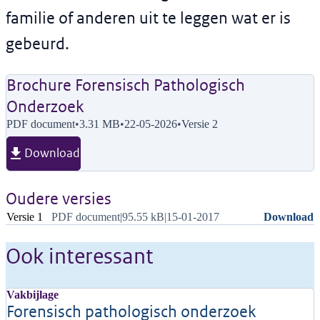
familie of anderen uit te leggen wat er is
gebeurd.
Brochure Forensisch Pathologisch
Onderzoek
PDF document
•
3.31 MB
•
22-05-2026
•
Versie 2
Download
Oudere versies
Versie
Meta
Acties
Versie 1
PDF document
|
95.55 kB
|
15-01-2017
Download
Ook interessant
Vakbijlage
Forensisch pathologisch onderzoek