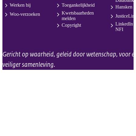
Databank
Werken bij
Toegankelijkheid
Hansken
Kwetsbaarheden
Woo-verzoeken
JusticeLin
melden
LinkedIn
Copyright
NFI
Gericht op waarheid, geleid door wetenschap, voor e
veiliger samenleving.