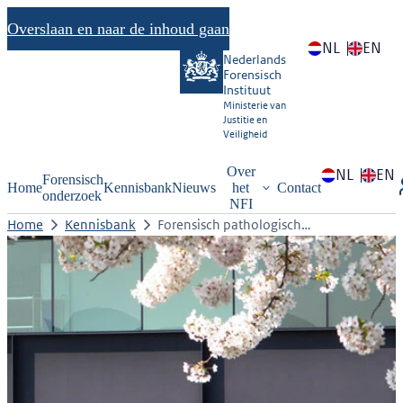
Overslaan en naar de inhoud gaan
NL
EN
Nederlands
Forensisch
Instituut
Ministerie van
Justitie en
Veiligheid
Over
NL
EN
Forensisch
Home
Kennisbank
Nieuws
het
Contact
onderzoek
NFI
Home
Kennisbank
Forensisch pathologisch…