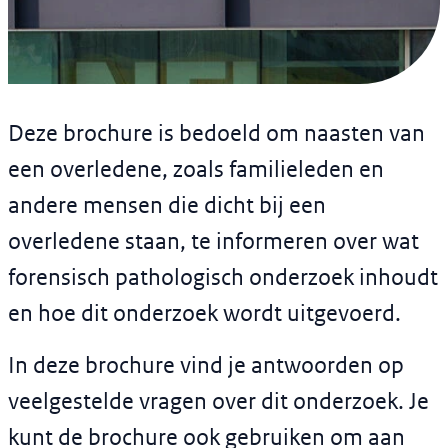
Flyer
Forensisch pathologisch
Deze brochure is bedoeld om
naasten van
onderzoek: informatie
een overledene
, zoals familieleden en
voor naasten
andere mensen die dicht bij een
overledene staan, te informeren over wat
Versie: 
2
forensisch pathologisch onderzoek inhoudt
en hoe dit onderzoek wordt uitgevoerd.
In deze brochure vind je antwoorden op
veelgestelde vragen over dit onderzoek. Je
kunt de brochure ook gebruiken om aan