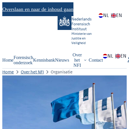
Overslaan en naar de inhoud gaan
NL
EN
Nederlands
Forensisch
Instituut
Ministerie van
Justitie en
Veiligheid
Over
NL
EN
Forensisch
Home
Kennisbank
Nieuws
het
Contact
onderzoek
NFI
Home
Over het NFI
Organisatie