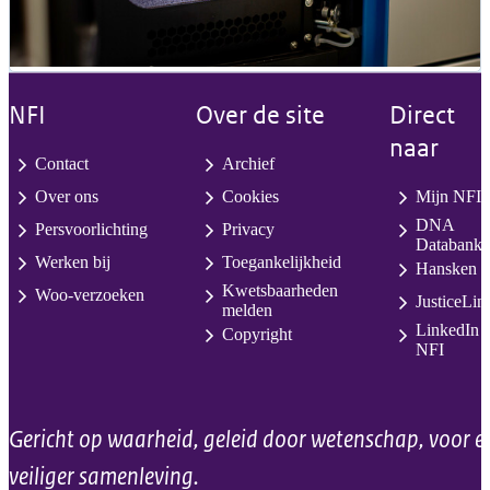
NFI
Over de site
Direct
naar
Contact
Archief
Over ons
Cookies
Mijn NFI
DNA
Persvoorlichting
Privacy
Databank
Werken bij
Toegankelijkheid
Hansken
Kwetsbaarheden
Woo-verzoeken
JusticeLin
melden
LinkedIn
Copyright
NFI
Gericht op waarheid, geleid door wetenschap, voor e
veiliger samenleving.