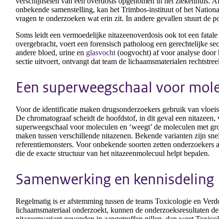
verschijnselen van een overdosis opgenomen in het ziekenhuis. Als
onbekende samenstelling, kan het Trimbos-instituut of het Natio
vragen te onderzoeken wat erin zit. In andere gevallen stuurt de po
Soms leidt een vermoedelijke nitazeenoverdosis ook tot een fatal
overgebracht, voert een forensisch patholoog een gerechtelijke sec
andere bloed, urine en
glasvocht
(oogvocht) af voor analyse door 
sectie uitvoert, ontvangt dat team de lichaamsmaterialen rechtstree
Een superweegschaal voor mol
Voor de identificatie maken drugsonderzoekers gebruik van vloei
De chromatograaf scheidt de hoofdstof, in dit geval een nitazeen, v
superweegschaal voor moleculen en ‘weegt’ de moleculen met gro
maken tussen verschillende nitazenen. Bekende varianten zijn sne
referentiemonsters. Voor onbekende soorten zetten onderzoekers 
die de exacte structuur van het nitazeenmolecuul helpt bepalen.
Samenwerking en kennisdeling
Regelmatig is er afstemming tussen de teams Toxicologie en Ver
lichaamsmateriaal onderzoekt, kunnen de onderzoeksresultaten d
nitazeenvariant gevonden in aangetroffen pillen, dan weet Toxico