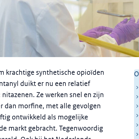
 zorgwekkende trend in de
m krachtige synthetische opioïden
O
tanyl duikt er nu een relatief
itazenen. Ze werken snel en zijn
er dan morfine, met alle gevolgen
ftig ontwikkeld als mogelijke
op de markt gebracht. Tegenwoordig