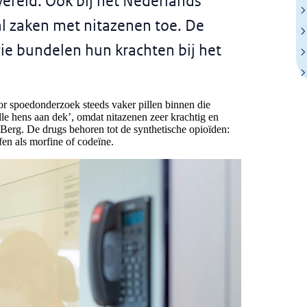
ereld. Ook bij het Nederlands
al zaken met nitazenen toe. De
e bundelen hun krachten bij het
r spoedonderzoek steeds vaker pillen binnen die
lle hens aan dek’, omdat nitazenen zeer krachtig en
n Berg. De drugs behoren tot de synthetische opioïden:
ffen als morfine of codeïne.