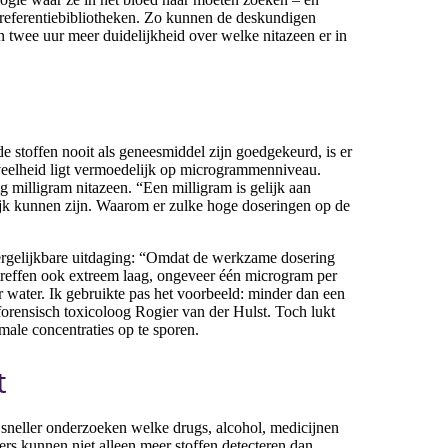
eferentiebibliotheken. Zo kunnen de deskundigen
 twee uur meer duidelijkheid over welke nitazeen er in
e stoffen nooit als geneesmiddel zijn goedgekeurd, is er
veelheid ligt vermoedelijk op microgrammenniveau.
g milligram nitazeen. “Een milligram is gelijk aan
ijk kunnen zijn. Waarom er zulke hoge doseringen op de
ergelijkbare uitdaging: “Omdat de werkzame dosering
antreffen ook extreem laag, ongeveer één microgram per
ter water. Ik gebruikte pas het voorbeeld: minder dan een
 forensisch toxicoloog Rogier van der Hulst. Toch lukt
ale concentraties op te sporen.
t
neller onderzoeken welke drugs, alcohol, medicijnen
ers kunnen niet alleen meer stoffen detecteren dan