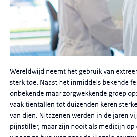
Achtergrondverhaal
De opkomst van nitazenen: een
Wereldwijd neemt het gebruik van extree
drugswereld
sterk toe. Naast het inmiddels bekende fen
onbekende maar zorgwekkende groep op: n
vaak tientallen tot duizenden keren sterk
van dien. Nitazenen werden in de jaren vij
pijnstiller, maar zijn nooit als medicijn 