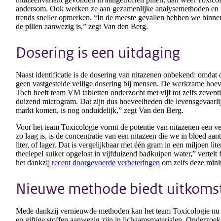
andersom. Ook werken ze aan gezamenlijke analysemethoden en r
trends sneller opmerken. “In de meeste gevallen hebben we binnen
de pillen aanwezig is,” zegt Van den Berg.
Dosering is een uitdaging
Naast identificatie is de dosering van nitazenen onbekend: omdat d
geen vastgestelde veilige dosering bij mensen. De werkzame hoe
Toch heeft team VM tabletten onderzocht met vijf tot zelfs zeventi
duizend microgram. Dat zijn dus hoeveelheden die levensgevaarl
markt komen, is nog onduidelijk,” zegt Van den Berg.
Voor het team Toxicologie vormt de potentie van nitazenen een v
zo laag is, is de concentratie van een nitazeen die we in bloed a
liter, of lager. Dat is vergelijkbaar met één gram in een miljoen li
theelepel suiker opgelost in vijfduizend badkuipen water,” vertelt
het dankzij
recent doorgevoerde verbeteringen
om zelfs deze minim
Nieuwe methode biedt uitkoms
Mede dankzij vernieuwde methoden kan het team Toxicologie nu s
en giftige stoffen aanwezig zijn in lichaamsmaterialen. Onderzoek