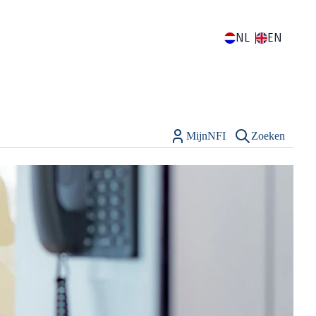
NL
EN
MijnNFI
Zoeken