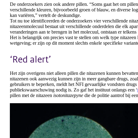
De onderzoekers zien ook andere pillen. “Soms gaat het om pillen 
verschillende kleuren, bijvoorbeeld groen of blauw, en diverse lo
kan variëren,” vertelt de deskundige.
Tot nu toe identificeerden de onderzoekers vier verschillende nita
nitazeenmolecuul bestaat uit verschillende onderdelen die elk apar
veranderingen aan te brengen in het molecuul, ontstaan er telkens
Het is belangrijk om precies vast te stellen om welk type nitazee
wetgeving; er zijn op dit moment slechts enkele specifieke varian
‘Red alert’
Het zijn overigens niet alleen pillen die nitazenen kunnen bevatte
nitazenen ook aanwezig kunnen zijn in meer gangbare drugs, zoals
gebruikers te beperken, meldt het NFI gevaarlijke vondsten drugs al
publiekswaarschuwing nodig is. Zo gaf het instituut onlangs een ‘
pillen met de nitazeen
isotonitazepyne
die de politie aantrof bij een