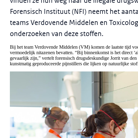
vinden ze hun weg naar de illegale drugsw
Forensisch Instituut (NFI) neemt het aant
teams Verdovende Middelen en Toxicologi
onderzoeken van deze stoffen.
Bij het team Verdovende Middelen (VM) komen de laatste tijd voo
vermoedelijk nitazenen bevatten. “Bij binnenkomst is het direct ‘a
gevaarlijk zijn,” vertelt forensisch drugsdeskundige Jorrit van de
kunstmatig geproduceerde pijnstillers die lijken op natuurlijke sto