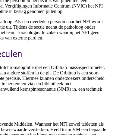
 die persoon in het bezit is van pillen met een
naal Vergiftigingen Informatie Centrum (NVIC) het NFI
litie in beslag genomen pillen op.
e afloop. Als een overleden persoon naar het NFI wordt
tie uit. Tijdens de sectie neemt de patholoog onder
het team Toxicologie. In zaken waarbij het NFI geen
ks van externe partijen.
eculen
stofchromatografie met een Orbitrap-massaspectrometer.
an andere stoffen in de pil. De Orbitrap is een soort
te precisie. Hiermee kunnen onderzoekers onderscheid
l te herkennen via een bibliotheek met
aanvullend kernspinresonantie (NMR) in, een techniek
dovende Middelen. Wanneer het NFI zowel tabletten als
e bewijswaarde versterken. Heeft team VM een bepaalde
logie waar ze in het bloed naar moeten zoeken – en