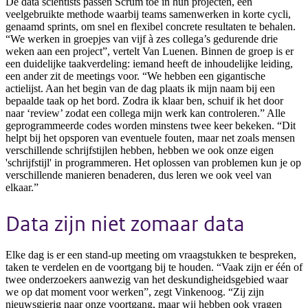
De data scientists passen Scrum toe in hun projecten, een
veelgebruikte methode waarbij teams samenwerken in korte cycli,
genaamd sprints, om snel en flexibel concrete resultaten te behalen.
“We werken in groepjes van vijf à zes collega’s gedurende drie
weken aan een project”, vertelt Van Luenen. Binnen de groep is er
een duidelijke taakverdeling: iemand heeft de inhoudelijke leiding,
een ander zit de meetings voor. “We hebben een gigantische
actielijst. Aan het begin van de dag plaats ik mijn naam bij een
bepaalde taak op het bord. Zodra ik klaar ben, schuif ik het door
naar ‘review’ zodat een collega mijn werk kan controleren.” Alle
geprogrammeerde codes worden minstens twee keer bekeken. “Dit
helpt bij het opsporen van eventuele fouten, maar net zoals mensen
verschillende schrijfstijlen hebben, hebben we ook onze eigen
'schrijfstijl' in programmeren. Het oplossen van problemen kun je op
verschillende manieren benaderen, dus leren we ook veel van
elkaar.”
Data zijn niet zomaar data
Elke dag is er een stand-up meeting om vraagstukken te bespreken,
taken te verdelen en de voortgang bij te houden. “Vaak zijn er één of
twee onderzoekers aanwezig van het deskundigheidsgebied waar
we op dat moment voor werken”, zegt Vinkenoog. “Zij zijn
nieuwsgierig naar onze voortgang, maar wij hebben ook vragen