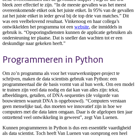
bleek zeer effectief te zijn. “In de meeste gevallen was het meest
overeenkomende etiket ook het juiste etiket. In 95% van de gevallen
zat het juiste etiket in ieder geval bij de top drie van matches.” Dit
was een veelbelovend resultaat. Vinkenoog en haar collega’s
ontwikkelden het programma tot een
website
, die inmiddels in
gebruik is. “Opsporingsdiensten kunnen de applicatie gebruiken als
ondersteuning ter plaatse. Dat is sneller dan wachten tot er een
deskundige naar gekeken heeft.”
Programmeren in Python
Om zo’n programma als voor het vuurwerksnipper-project te
schrijven, maken de data scientists gebruik van Python: een
programmeertaal die de basis vormt van al hun werk. Om een model
te trainen zijn veel data nodig en dat kan van alles zijn: tekst,
afbeeldingen, getallen, of DNA-sequenties (de volgorde van
bouwstenen waaruit DNA is opgebouwd). “Computers verstaan
geen menselijke taal, dus moeten we innovatief zijn in hoe we
computers met die data laten omgaan. Daar is de afgelopen tien jaar
ontzettend veel ontwikkeling in geweest”, zegt Van Luenen.
Kunnen programmeren in Python is dus een essentiële vaardigheid
als data scientist. Toch heeft Van Luenen van oorsprong een heel