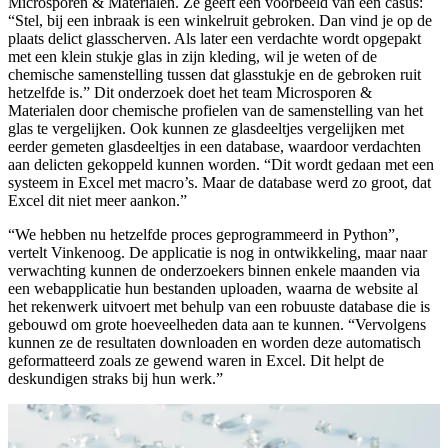
Microsporen & Materialen. Ze geeft een voorbeeld van een casus:
“Stel, bij een inbraak is een winkelruit gebroken. Dan vind je op de
plaats delict glasscherven. Als later een verdachte wordt opgepakt
met een klein stukje glas in zijn kleding, wil je weten of de
chemische samenstelling tussen dat glasstukje en de gebroken ruit
hetzelfde is.” Dit onderzoek doet het team Microsporen &
Materialen door chemische profielen van de samenstelling van het
glas te vergelijken. Ook kunnen ze glasdeeltjes vergelijken met
eerder gemeten glasdeeltjes in een database, waardoor verdachten
aan delicten gekoppeld kunnen worden. “Dit wordt gedaan met een
systeem in Excel met macro’s. Maar de database werd zo groot, dat
Excel dit niet meer aankon.”
“We hebben nu hetzelfde proces geprogrammeerd in Python”,
vertelt Vinkenoog. De applicatie is nog in ontwikkeling, maar naar
verwachting kunnen de onderzoekers binnen enkele maanden via
een webapplicatie hun bestanden uploaden, waarna de website al
het rekenwerk uitvoert met behulp van een robuuste database die is
gebouwd om grote hoeveelheden data aan te kunnen. “Vervolgens
kunnen ze de resultaten downloaden en worden deze automatisch
geformatteerd zoals ze gewend waren in Excel. Dit helpt de
deskundigen straks bij hun werk.”