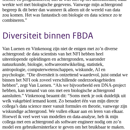
werkte wel met biologische gegevens. Vanwege mijn achtergrond
begreep ik dit beter dan wanneer ik alleen uit de wereld van data
zou komen. Het was fantastisch om biologie en data science zo te
combineren.”
Diversiteit binnen FBDA
Van Luenen en Vinkenoog zijn niet de enigen met zo’n diverse
achtergrond: de data scientists van het NFI hebben heel
uiteenlopende opleidingen en achtergronden, waaronder
natuurkunde, biologie, softwareontwikkeling, statistiek,
antropologie, computerwetenschappen, wiskunde, AI en
psychologie. “Die diversiteit is ontzettend waardevol, juist omdat we
binnen het NFI ook zoveel verschillende onderzoeksgebieden
hebben”, zegt Van Luenen. “Als we bijvoorbeeld een DNA-project
hebben, kan iemand van ons met een biologische achtergrond
aansluiten.” Vinkenoog beaamt dit: “Soms merk je ook duidelijk uit
welk vakgebied iemand komt. Zo benadert één van mijn directe
collega’s data science meer vanuit formules en theorie, vanwege zijn
wiskundige achtergrond. We vullen elkaar aan en leren van elkaar.
Hoewel ik veel weet van modellen en data-analyse, heb ik mijn
collega met een achtergrond als software engineer nodig om zo’n
model een gebruikersinterface te geven om het bruikbaar te maken.