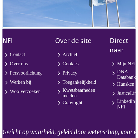
NFI
Over de site
Direct
naar
Contact
Archief
Over ons
Cookies
Mijn NFI
DNA
Persvoorlichting
Privacy
Databank
Werken bij
Toegankelijkheid
Hansken
Kwetsbaarheden
Woo-verzoeken
JusticeLin
melden
LinkedIn
Copyright
NFI
Gericht op waarheid, geleid door wetenschap, voor e