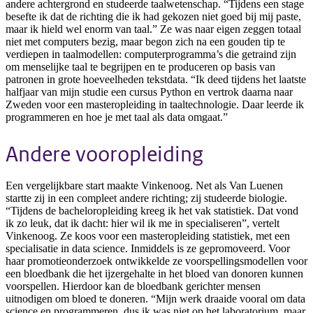
andere achtergrond en studeerde taalwetenschap. “Tijdens een stage
besefte ik dat de richting die ik had gekozen niet goed bij mij paste,
maar ik hield wel enorm van taal.” Ze was naar eigen zeggen totaal
niet met computers bezig, maar begon zich na een gouden tip te
verdiepen in taalmodellen: computerprogramma’s die getraind zijn
om menselijke taal te begrijpen en te produceren op basis van
patronen in grote hoeveelheden tekstdata. “Ik deed tijdens het laatste
halfjaar van mijn studie een cursus Python en vertrok daarna naar
Zweden voor een masteropleiding in taaltechnologie. Daar leerde ik
programmeren en hoe je met taal als data omgaat.”
Andere vooropleiding
Een vergelijkbare start maakte Vinkenoog. Net als Van Luenen
startte zij in een compleet andere richting; zij studeerde biologie.
“Tijdens de bacheloropleiding kreeg ik het vak statistiek. Dat vond
ik zo leuk, dat ik dacht: hier wil ik me in specialiseren”, vertelt
Vinkenoog. Ze koos voor een masteropleiding statistiek, met een
specialisatie in data science. Inmiddels is ze gepromoveerd. Voor
haar promotieonderzoek ontwikkelde ze voorspellingsmodellen voor
een bloedbank die het ijzergehalte in het bloed van donoren kunnen
voorspellen. Hierdoor kan de bloedbank gerichter mensen
uitnodigen om bloed te doneren. “Mijn werk draaide vooral om data
science en programmeren, dus ik was niet op het laboratorium, maar