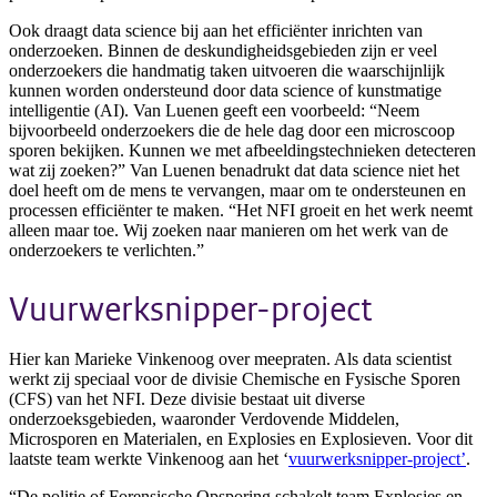
Ook draagt data science bij aan het efficiënter inrichten van
onderzoeken. Binnen de deskundigheidsgebieden zijn er veel
onderzoekers die handmatig taken uitvoeren die waarschijnlijk
kunnen worden ondersteund door data science of kunstmatige
intelligentie (AI). Van Luenen geeft een voorbeeld: “Neem
bijvoorbeeld onderzoekers die de hele dag door een microscoop
sporen bekijken. Kunnen we met afbeeldingstechnieken detecteren
wat zij zoeken?” Van Luenen benadrukt dat data science niet het
doel heeft om de mens te vervangen, maar om te ondersteunen en
processen efficiënter te maken. “Het NFI groeit en het werk neemt
alleen maar toe. Wij zoeken naar manieren om het werk van de
onderzoekers te verlichten.”
Vuurwerksnipper-project
Hier kan Marieke Vinkenoog over meepraten. Als data scientist
werkt zij speciaal voor de divisie Chemische en Fysische Sporen
(CFS) van het NFI. Deze divisie bestaat uit diverse
onderzoeksgebieden, waaronder Verdovende Middelen,
Microsporen en Materialen, en Explosies en Explosieven. Voor dit
laatste team werkte Vinkenoog aan het ‘
vuurwerksnipper-project’
.
“De politie of Forensische Opsporing schakelt team Explosies en