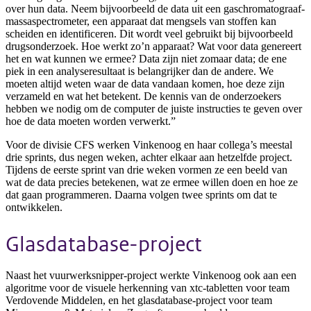
over hun data. Neem bijvoorbeeld de data uit een gaschromatograaf-
massaspectrometer, een apparaat dat mengsels van stoffen kan
scheiden en identificeren. Dit wordt veel gebruikt bij bijvoorbeeld
drugsonderzoek. Hoe werkt zo’n apparaat? Wat voor data genereert
het en wat kunnen we ermee? Data zijn niet zomaar data; de ene
piek in een analyseresultaat is belangrijker dan de andere. We
moeten altijd weten waar de data vandaan komen, hoe deze zijn
verzameld en wat het betekent. De kennis van de onderzoekers
hebben we nodig om de computer de juiste instructies te geven over
hoe de data moeten worden verwerkt.”
Voor de divisie CFS werken Vinkenoog en haar collega’s meestal
drie sprints, dus negen weken, achter elkaar aan hetzelfde project.
Tijdens de eerste sprint van drie weken vormen ze een beeld van
wat de data precies betekenen, wat ze ermee willen doen en hoe ze
dat gaan programmeren. Daarna volgen twee sprints om dat te
ontwikkelen.
Glasdatabase-project
Naast het vuurwerksnipper-project werkte Vinkenoog ook aan een
algoritme voor de visuele herkenning van xtc-tabletten voor team
Verdovende Middelen, en het glasdatabase-project voor team