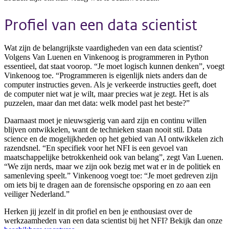
Profiel van een data scientist
Wat zijn de belangrijkste vaardigheden van een data scientist?
Volgens Van Luenen en Vinkenoog is programmeren in Python
essentieel, dat staat voorop. “Je moet logisch kunnen denken”, voegt
Vinkenoog toe. “Programmeren is eigenlijk niets anders dan de
computer instructies geven. Als je verkeerde instructies geeft, doet
de computer niet wat je wilt, maar precies wat je zegt. Het is als
puzzelen, maar dan met data: welk model past het beste?”
Daarnaast moet je nieuwsgierig van aard zijn en continu willen
blijven ontwikkelen, want de technieken staan nooit stil. Data
science en de mogelijkheden op het gebied van AI ontwikkelen zich
razendsnel. “En specifiek voor het NFI is een gevoel van
maatschappelijke betrokkenheid ook van belang”, zegt Van Luenen.
“We zijn nerds, maar we zijn ook bezig met wat er in de politiek en
samenleving speelt.” Vinkenoog voegt toe: “Je moet gedreven zijn
om iets bij te dragen aan de forensische opsporing en zo aan een
veiliger Nederland.”
Herken jij jezelf in dit profiel en ben je enthousiast over de
werkzaamheden van een data scientist bij het NFI? Bekijk dan onze