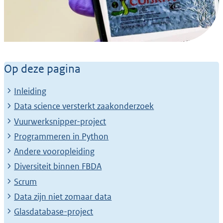
Achtergrondverhaal
Van droge data naar
Op deze pagina
praktische tools: data
Inleiding
scientists steeds
Data science versterkt zaakonderzoek
belangrijker voor
Vuurwerksnipper-project
Programmeren in Python
forensisch onderzoek
Andere vooropleiding
Diversiteit binnen FBDA
Scrum
Data zijn niet zomaar data
Glasdatabase-project