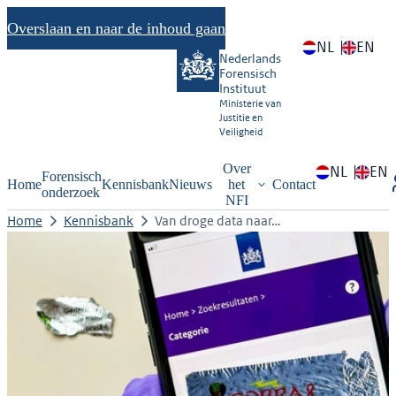
Overslaan en naar de inhoud gaan
NL
EN
Nederlands
Forensisch
Instituut
Ministerie van
Justitie en
Veiligheid
Over
NL
EN
Forensisch
Home
Kennisbank
Nieuws
het
Contact
onderzoek
NFI
Home
Kennisbank
Van droge data naar…