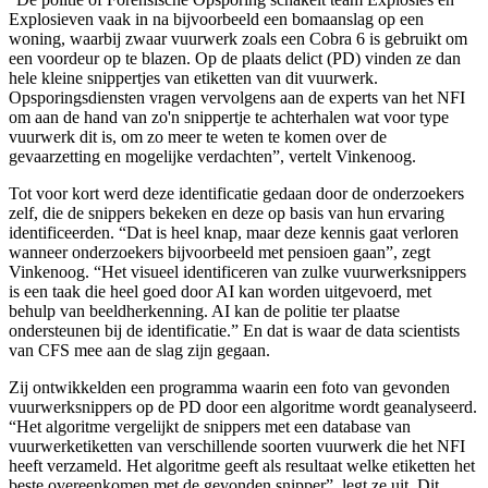
Explosieven vaak in na bijvoorbeeld een bomaanslag op een
woning, waarbij zwaar vuurwerk zoals een Cobra 6 is gebruikt om
een voordeur op te blazen. Op de plaats delict (PD) vinden ze dan
hele kleine snippertjes van etiketten van dit vuurwerk.
Opsporingsdiensten vragen vervolgens aan de experts van het NFI
om aan de hand van zo'n snippertje te achterhalen wat voor type
vuurwerk dit is, om zo meer te weten te komen over de
gevaarzetting en mogelijke verdachten”, vertelt Vinkenoog.
Tot voor kort werd deze identificatie gedaan door de onderzoekers
zelf, die de snippers bekeken en deze op basis van hun ervaring
identificeerden. “Dat is heel knap, maar deze kennis gaat verloren
wanneer onderzoekers bijvoorbeeld met pensioen gaan”, zegt
Vinkenoog. “Het visueel identificeren van zulke vuurwerksnippers
is een taak die heel goed door AI kan worden uitgevoerd, met
behulp van beeldherkenning. AI kan de politie ter plaatse
ondersteunen bij de identificatie.” En dat is waar de data scientists
van CFS mee aan de slag zijn gegaan.
Zij ontwikkelden een programma waarin een foto van gevonden
vuurwerksnippers op de PD door een algoritme wordt geanalyseerd.
“Het algoritme vergelijkt de snippers met een database van
vuurwerketiketten van verschillende soorten vuurwerk die het NFI
heeft verzameld. Het algoritme geeft als resultaat welke etiketten het
beste overeenkomen met de gevonden snipper”, legt ze uit. Dit