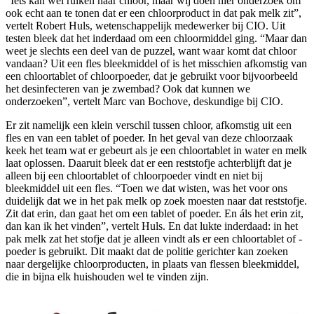
“Iets kan wel ruiken naar chloor, maar wij doen hier onderzoek om
ook echt aan te tonen dat er een chloorproduct in dat pak melk zit”,
vertelt Robert Huls, wetenschappelijk medewerker bij CIO. Uit
testen bleek dat het inderdaad om een chloormiddel ging. “Maar dan
weet je slechts een deel van de puzzel, want waar komt dat chloor
vandaan? Uit een fles bleekmiddel of is het misschien afkomstig van
een chloortablet of chloorpoeder, dat je gebruikt voor bijvoorbeeld
het desinfecteren van je zwembad? Ook dat kunnen we
onderzoeken”, vertelt Marc van Bochove, deskundige bij CIO.
Er zit namelijk een klein verschil tussen chloor, afkomstig uit een
fles en van een tablet of poeder. In het geval van deze chloorzaak
keek het team wat er gebeurt als je een chloortablet in water en melk
laat oplossen. Daaruit bleek dat er een reststofje achterblijft dat je
alleen bij een chloortablet of chloorpoeder vindt en niet bij
bleekmiddel uit een fles. “Toen we dat wisten, was het voor ons
duidelijk dat we in het pak melk op zoek moesten naar dat reststofje.
Zit dat erin, dan gaat het om een tablet of poeder. En áls het erin zit,
dan kan ik het vinden”, vertelt Huls. En dat lukte inderdaad: in het
pak melk zat het stofje dat je alleen vindt als er een chloortablet of -
poeder is gebruikt. Dit maakt dat de politie gerichter kan zoeken
naar dergelijke chloorproducten, in plaats van flessen bleekmiddel,
die in bijna elk huishouden wel te vinden zijn.