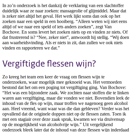
In zo’n onderzoek is het dankzij de verklaring van een slachtoffer
duidelijk waar ze naar zoeken: massageolie of glijmiddel. Maar dat
is zeker niet altijd het geval. Het werk lijkt soms dan ook op het
zoeken naar een speld in een hooiberg. “Alleen weten wij niet eens
altijd of we naar een speld of iets anders zoeken”, zegt Van
Bochove. En soms levert het zoeken niets op en vinden ze niets. Of
dat frustrerend is? “Nee, zeker niet”, antwoordt hij stellig. “Wij doen
aan waarheidsvinding. Als er niets in zit, dan zullen we ook niets
vinden en rapporteren we dat.”
Vergiftigde flessen wijn?
Zo kreeg het team een keer de vraag om flessen wijn te
onderzoeken, waar mogelijk mee geknoeid was. Het vermoeden
bestond dat het om een poging tot vergiftiging ging. Van Bochove:
“Het was een bijzondere zaak. We zochten naar stoffen die te linken
waren aan vergiftiging, maar die vonden we niet. Bovendien leek de
inhoud van de fles op wijn, maar troffen we nagenoeg geen alcohol
aan. Heel vreemd, want waar was die dan gebleven? Verder was het
opvallend dat de originele doppen niet op de flessen zaten. Toen ik
met een stagiair over deze zaak sprak, kwamen we via druivensap
op de mogelijkheid van alcoholvrije wijn.” Uit vergelijkend
onderzoek bleek later dat de inhoud van deze flessen wijn inderdaad