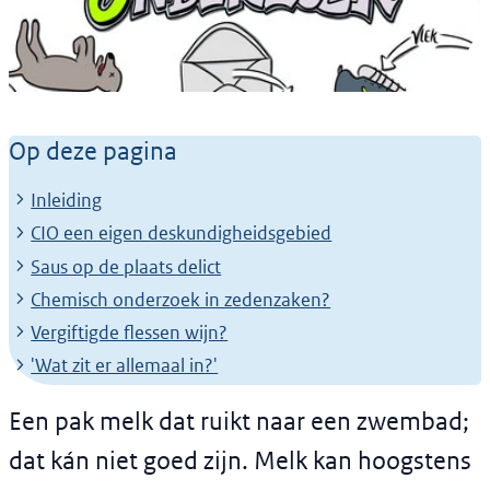
Achtergrondverhaal
Vreemde vlekken of gekke
Op deze pagina
geurtjes? Chemisch
Inleiding
Identificatie Onderzoek
CIO een eigen deskundigheidsgebied
zoekt uit wat het is!
Saus op de plaats delict
Chemisch onderzoek in zedenzaken?
Vergiftigde flessen wijn?
'Wat zit er allemaal in?'
Een pak melk dat ruikt naar een zwembad;
dat kán niet goed zijn. Melk kan hoogstens