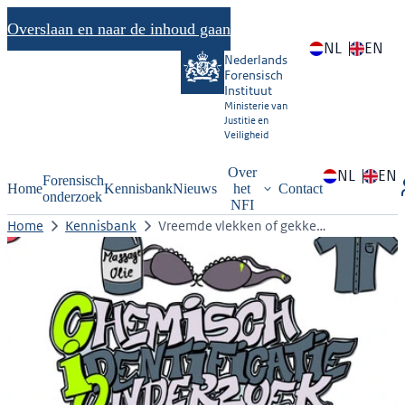
Overslaan en naar de inhoud gaan
NL
EN
Nederlands
Forensisch
Instituut
Ministerie van
Justitie en
Veiligheid
Over
NL
EN
Forensisch
Home
Kennisbank
Nieuws
het
Contact
onderzoek
NFI
Home
Kennisbank
Vreemde vlekken of gekke…