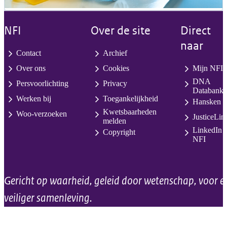
NFI
Over de site
Direct
naar
Contact
Archief
Over ons
Cookies
Mijn NFI
DNA
Persvoorlichting
Privacy
Databank
Werken bij
Toegankelijkheid
Hansken
Kwetsbaarheden
Woo-verzoeken
JusticeLin
melden
LinkedIn
Copyright
NFI
Gericht op waarheid, geleid door wetenschap, voor e
veiliger samenleving.