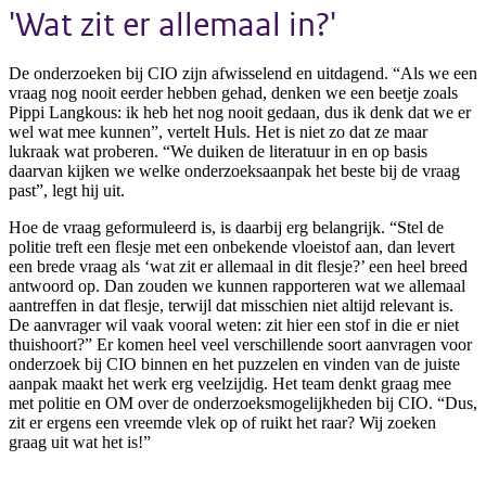
'Wat zit er allemaal in?'
De onderzoeken bij CIO zijn afwisselend en uitdagend. “Als we een
vraag nog nooit eerder hebben gehad, denken we een beetje zoals
Pippi Langkous: ik heb het nog nooit gedaan, dus ik denk dat we er
wel wat mee kunnen”, vertelt Huls. Het is niet zo dat ze maar
lukraak wat proberen. “We duiken de literatuur in en op basis
daarvan kijken we welke onderzoeksaanpak het beste bij de vraag
past”, legt hij uit.
Hoe de vraag geformuleerd is, is daarbij erg belangrijk. “Stel de
politie treft een flesje met een onbekende vloeistof aan, dan levert
een brede vraag als ‘wat zit er allemaal in dit flesje?’ een heel breed
antwoord op. Dan zouden we kunnen rapporteren wat we allemaal
aantreffen in dat flesje, terwijl dat misschien niet altijd relevant is.
De aanvrager wil vaak vooral weten: zit hier een stof in die er niet
thuishoort?” Er komen heel veel verschillende soort aanvragen voor
onderzoek bij CIO binnen en het puzzelen en vinden van de juiste
aanpak maakt het werk erg veelzijdig. Het team denkt graag mee
met politie en OM over de onderzoeksmogelijkheden bij CIO. “Dus,
zit er ergens een vreemde vlek op of ruikt het raar? Wij zoeken
graag uit wat het is!”