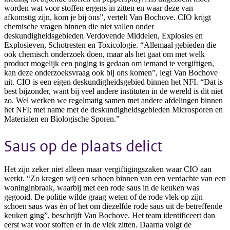
worden wat voor stoffen ergens in zitten en waar deze van
afkomstig zijn, kom je bij ons”, vertelt Van Bochove. CIO krijgt
chemische vragen binnen die niet vallen onder
deskundigheidsgebieden Verdovende Middelen, Explosies en
Explosieven, Schotresten en Toxicologie. “Allemaal gebieden die
ook chemisch onderzoek doen, maar als het gaat om met welk
product mogelijk een poging is gedaan om iemand te vergiftigen,
kan deze onderzoeksvraag ook bij ons komen”, legt Van Bochove
uit. CIO is een eigen deskundigheidsgebied binnen het NFI. “Dat is
best bijzonder, want bij veel andere instituten in de wereld is dit niet
zo. Wel werken we regelmatig samen met andere afdelingen binnen
het NFI; met name met de deskundigheidsgebieden Microsporen en
Materialen en Biologische Sporen.”
Saus op de plaats delict
Het zijn zeker niet alleen maar vergiftigingszaken waar CIO aan
werkt. “Zo kregen wij een schoen binnen van een verdachte van een
woninginbraak, waarbij met een rode saus in de keuken was
gegooid. De politie wilde graag weten of de rode vlek op zijn
schoen saus was én of het om diezelfde rode saus uit de betreffende
keuken ging”, beschrijft Van Bochove. Het team identificeert dan
eerst wat voor stoffen er in de vlek zitten. Daarna volgt de