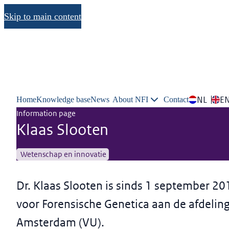
Skip to main content
NL
E
Home
Knowledge base
News
About NFI
Contact
Information page
Klaas Slooten
Wetenschap en innovatie
Dr. Klaas Slooten is sinds 1 september 2
voor Forensische Genetica aan de afdeling
Amsterdam (VU).