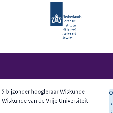
Netherlands
Forensic
Institute
Ministry of
Justice and
Security
N
015 bijzonder hoogleraar Wiskunde
O
 Wiskunde van de Vrije Universiteit