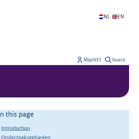
NL
EN
MijnNFI
Search
n this page
Introduction
Onderzoeksgebieden