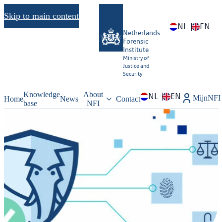
Skip to main content
NL
EN
Netherlands
Forensic
Institute
Ministry of
Justice and
Security
Knowledge
About
NL
EN
MijnNFI
Home
News
Contact
base
NFI