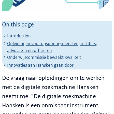
News article
Gebruikers van digitale
On this page
zoekmachine richten
Introduction
‘Hansken Academy’ op
Opleidingen voor opsporingsdiensten, rechters,
voor opleidingen
advocaten en officieren
Onderwijscommissie bewaakt kwaliteit
16 July 2021
Innovaties aan Hansken gaan door
De vraag naar opleidingen om te werken
met de digitale zoekmachine Hansken
neemt toe. “De digitale zoekmachine
Hansken is een onmisbaar instrument