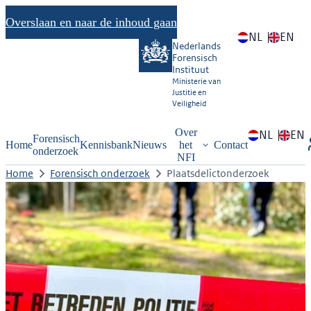
Overslaan en naar de inhoud gaan
NL
EN
Nederlands
Forensisch
Instituut
Ministerie van
Justitie en
Veiligheid
Over
NL
EN
Forensisch
Home
Kennisbank
Nieuws
het
Contact
onderzoek
NFI
Home
Forensisch onderzoek
Plaatsdelictonderzoek