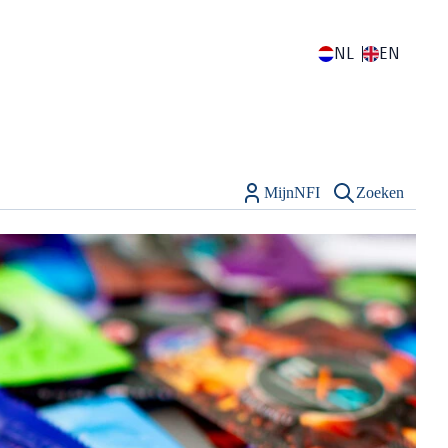
NL
EN
MijnNFI
Zoeken