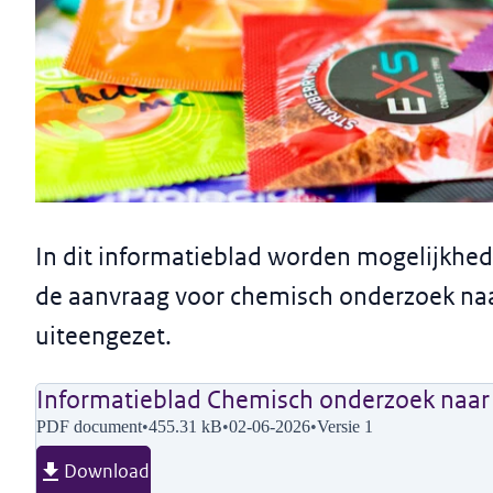
Informatieblad
Chemisch onderzoek naar glijmi
In dit informatieblad worden mogelijkhe
misdrijven
de aanvraag voor chemisch onderzoek naar
Versie: 
1
uiteengezet.
Informatieblad Chemisch onderzoek naar g
PDF document
•
455.31 kB
•
02-06-2026
•
Versie 1
Download