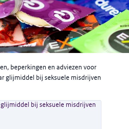
ddel bij seksuele
den, beperkingen en adviezen voor
 glijmiddel bij seksuele misdrijven
lijmiddel bij seksuele misdrijven