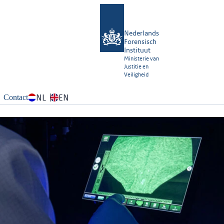
Nederlands
Forensisch
Instituut
Ministerie van
Justitie en
Veiligheid
NL
EN
Contact