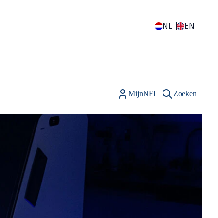
NL
EN
MijnNFI
Zoeken