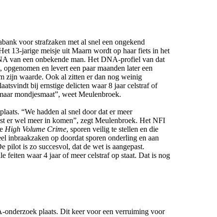
tabank voor strafzaken met al snel een ongekend
et 13-jarige meisje uit Maarn wordt op haar fiets in het
 DNA van een onbekende man. Het DNA-profiel van dat
t, opgenomen en levert een paar maanden later een
m zijn waarde. Ook al zitten er dan nog weinig
atsvindt bij ernstige delicten waar 8 jaar celstraf of
m maar mondjesmaat”, weet Meulenbroek.
laats. “We hadden al snel door dat er meer
est er wel meer in komen”, zegt Meulenbroek. Het NFI
de
High Volume Crime
, sporen veilig te stellen en die
 veel inbraakzaken op doordat sporen onderling en aan
 pilot is zo succesvol, dat de wet is aangepast.
eiten waar 4 jaar of meer celstraf op staat. Dat is nog
onderzoek plaats. Dit keer voor een verruiming voor