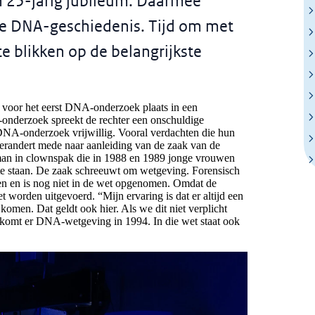
ijn 25-jarig jubileum. Daarmee
de DNA-geschiedenis. Tijd om met
 blikken op de belangrijkste
 voor het eerst DNA-onderzoek plaats in een
onderzoek spreekt de rechter een onschuldige
 DNA-onderzoek vrijwillig. Vooral verdachten die hun
verandert mede naar aanleiding van de zaak van de
man in clownspak die in 1988 en 1989 jonge vrouwen
 te staan. De zaak schreeuwt om wetgeving. Forensisch
en en is nog niet in de wet opgenomen. Omdat de
worden uitgevoerd. “Mijn ervaring is dat er altijd een
omen. Dat geldt ook hier. Als we dit niet verplicht
komt er DNA-wetgeving in 1994. In die wet staat ook