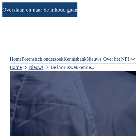
Overslaan en naar de inhoud gaan
Home
Forensisch onderzoek
Kennisbank
Nieuws
Over het NFI
Home
Nieuws
De indrukwekkende…