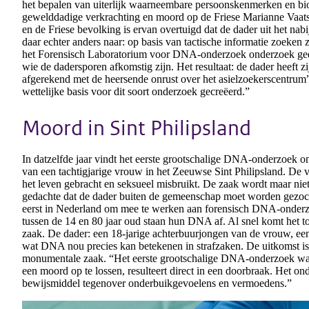
het bepalen van uiterlijk waarneembare persoonskenmerken en bi
gewelddadige verkrachting en moord op de Friese Marianne Vaatst
en de Friese bevolking is ervan overtuigd dat de dader uit het nab
daar echter anders naar: op basis van tactische informatie zoeken
het Forensisch Laboratorium voor DNA-onderzoek onderzoek ged
wie de dadersporen afkomstig zijn. Het resultaat: de dader heeft 
afgerekend met de heersende onrust over het asielzoekerscentrum”
wettelijke basis voor dit soort onderzoek gecreëerd.”
Moord in Sint Philipsland
In datzelfde jaar vindt het eerste grootschalige DNA-onderzoek o
van een tachtigjarige vrouw in het Zeeuwse Sint Philipsland. De 
het leven gebracht en seksueel misbruikt. De zaak wordt maar ni
gedachte dat de dader buiten de gemeenschap moet worden gezocht
eerst in Nederland om mee te werken aan forensisch DNA-onderzo
tussen de 14 en 80 jaar oud staan hun DNA af. Al snel komt het to
zaak. De dader: een 18-jarige achterbuurjongen van de vrouw, een
wat DNA nou precies kan betekenen in strafzaken. De uitkomst is
monumentale zaak. “Het eerste grootschalige DNA-onderzoek waar
een moord op te lossen, resulteert direct in een doorbraak. Het o
bewijsmiddel tegenover onderbuikgevoelens en vermoedens.”