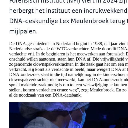
Forensisch Instituut (NFI) viert in 2024 z
herbergt het instituut een indrukwekken
DNA-deskundige Lex Meulenbroek terug te
mijlpalen.
De DNA-geschiedenis in Nederland begint in 1988, dat jaar vindt
Nederlandse strafzaak: de WTC-verkrachter. Mede door dit DNA-
verdachte vrij. In de beginjaren is het meewerken aan forensisch
onschuld willen aantonen, staan hun DNA af. Die vrijwilligheid 
zogenoemde clownspakverkrachter. In die zaak gaat het om een 
verkracht. Hij komt als verdachte in beeld, maar weigert DNA af
DNA-onderzoek staat in die tijd namelijk nog in de kinderschoen
clownspakverkrachter niet meewerkt, kan het DNA-onderzoek niet 
spraakmakende zaak nodig is om tot een wetswijziging te kunnen k
stellen, komen verdachten ermee weg”, zegt Meulenbroek. En zo 
al de noodzaak van een DNA-databank.