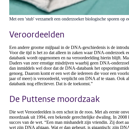
Met een 'stub' verzamelt een onderzoeker biologische sporen op 
Veroordeelden
Een andere grootse mijlpaal in de DNA-geschiedenis is de intro
Voor die tijd is het zo dat alleen in zaken waar DNA-onderzoek ee
databank wordt opgenomen en na veroordeelding hierin blijft. Maa
Daders van zeer ernstige misdrijven waarbij geen DNA-onderzoek
dan inmiddels wel door dat de DNA-databank het opsporingsmiddel 
genoeg. Daarom komt er een wet die iedereen die voor een voorlo
jaar of meer) is veroordeeld, verplicht om DNA af te staan. Ook 
databank nog effectiever. Dat is de toekomst.”
De Puttense moordzaak
Die wet Veroordeelden is een schot in de roos. Met als eerste onve
moordzaak uit 1994, een bekende gerechtelijke dwaling. In 2008 
succes van de wet. “Een man mishandelt zijn vriendin. Zij doet aa
wet zijn DNA afstaan. Wat er dan gebeurt, is gigantisch: zijn DNA