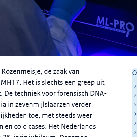
ng van kroongetuige DNA:
 Rozenmeisje, de zaak van
O
-onderzoek in vogelvlucht
MH17. Het is slechts een greep uit
t. De techniek voor forensisch DNA-
ia in zevenmijlslaarzen verder
ijkheden toe, met steeds weer
n en cold cases. Het Nederlands