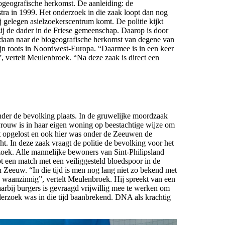
ogeografische herkomst. De aanleiding: de
ra in 1999. Het onderzoek in die zaak loopt dan nog
ij gelegen asielzoekerscentrum komt. De politie kijkt
 zij de dader in de Friese gemeenschap. Daarop is door
aan naar de biogeografische herkomst van degene van
zijn roots in Noordwest-Europa. “Daarmee is in een keer
, vertelt Meulenbroek. “Na deze zaak is direct een
nder de bevolking plaats. In de gruwelijke moordzaak
vrouw is in haar eigen woning op beestachtige wijze om
et opgelost en ook hier was onder de Zeeuwen de
. In deze zaak vraagt de politie de bevolking voor het
ek. Alle mannelijke bewoners van Sint-Philipsland
t een match met een veiliggesteld bloedspoor in de
 Zeeuw. “In die tijd is men nog lang niet zo bekend met
 waanzinnig”, vertelt Meulenbroek. Hij spreekt van een
bij burgers is gevraagd vrijwillig mee te werken om
nderzoek was in die tijd baanbrekend. DNA als krachtig