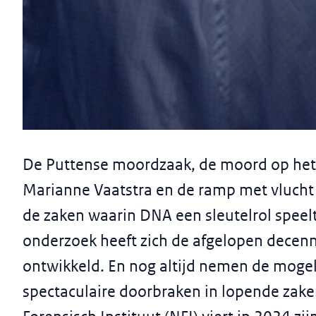
Nieuwsbericht
De indrukwekkende ontwikkeli
De Puttense moordzaak, de moord op het
een kwart eeuw forensisch DNA
Marianne Vaatstra en de ramp met vlucht 
26 juli 2024
de zaken waarin DNA een sleutelrol speel
onderzoek heeft zich de afgelopen decenn
ontwikkeld. En nog altijd nemen de mogel
spectaculaire doorbraken in lopende zake