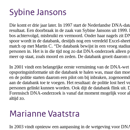
Sybine Jansons
Die komt er drie jaar later. In 1997 start de Nederlandse DNA-da
resultaat. Een doorbraak in de zaak van Sybine Jansons uit 1999. H
bos achtervolgd, misbruikt en vermoord. Onder haar nagels zit
spoor wordt in de databank, destijds nog een veredeld Excel-shee
match op met Martin C. “De databank bewijst in een vroeg stadiu
personen in. Het is in die tijd nog zo dat DNA-onderzoek alleen pla
meer op staat, zoals moord en zeden. De databank groeit daaro
In 2001 vindt een belangrijke eerste verruiming van de DNA-wet p
opsporingsinformatie uit die databank te halen was, maar dan mo
en de politie starten daarom een pilot om bij inbraken, zogenoem
aan de databank toe te voegen. Het resultaat: de politie lost heel
personen gelinkt kunnen worden. Ook dijt de databank flink uit. De
Forensisch DNA-onderzoek is vanaf dat moment mogelijk voor alle f
altijd zo.
Marianne Vaatstra
In 2003 vindt opnieuw een aanpassing in de wetgeving voor DNA-