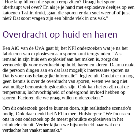
“Hoe lang blijven die sporen erop zitten? Draagt het spoor
überhaupt wel over? En als je je hand met explosieve deeltjes op een
katoenen T-shirt drukt, gaan die sporen er dan snel weer af of juist
niet? Dat soort vragen zijn een blinde vlek in ons vak.”
Overdracht op huid en haren
Een AiO van de UvA gaat bij het NFI onderzoeken wat je na het
fabriceren van explosieven aan sporen kunt terugvinden. “Als
iemand in zijn huis een explosief aan het maken is, zorgt dat
vermoedelijk voor overdracht op huid, haren en kleren. Daarna raakt
die persoon dingen aan en dat laat mogelijk interessante sporen na.
Dat is voor ons belangrijke informatie”, legt ze uit. Omdat er nu nog
geen kennis is over de overdracht van sporen, weten we nog niet
wat nuttige bemonsteringslocaties zijn. Ook kan het zo zijn dat de
temperatuur, luchtvochtigheid of ondergrond invloed hebben op
sporen. Factoren die we graag willen onderzoeken.”
Om dit onderzoek goed te kunnen doen, zijn realistische scenario’s
nodig. Ook daar denkt het NFI in mee. Hulsbergen: “We focussen
ons in ons onderzoek op de meest gebruikte explosieven in het
criminele circuit. Verder kijken we bijvoorbeeld naar wat een
verdachte het vaakst aanraakt.”