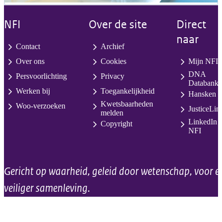
NFI
Over de site
Direct
naar
Contact
Archief
Over ons
Cookies
Mijn NFI
DNA
Persvoorlichting
Privacy
Databank
Werken bij
Toegankelijkheid
Hansken
Kwetsbaarheden
Woo-verzoeken
JusticeLin
melden
LinkedIn
Copyright
NFI
Gericht op waarheid, geleid door wetenschap, voor e
veiliger samenleving.