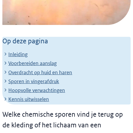
Nieuwsbericht
Forensisch onderzoek
Op deze pagina
naar chemische sporen
Inleiding
om terroristische
Voorbereiden aanslag
bomaanslagen te
Overdracht op huid en haren
Sporen in vingerafdruk
voorkomen
Hoopvolle verwachtingen
15 september 2021
Kennis uitwisselen
Welke chemische sporen vind je terug op
de kleding of het lichaam van een