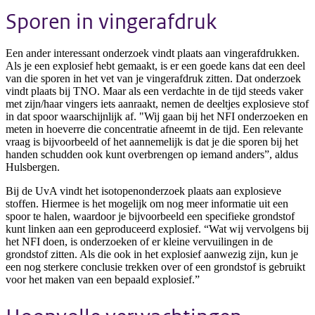
Sporen in vingerafdruk
Een ander interessant onderzoek vindt plaats aan vingerafdrukken.
Als je een explosief hebt gemaakt, is er een goede kans dat een deel
van die sporen in het vet van je vingerafdruk zitten. Dat onderzoek
vindt plaats bij TNO. Maar als een verdachte in de tijd steeds vaker
met zijn/haar vingers iets aanraakt, nemen de deeltjes explosieve stof
in dat spoor waarschijnlijk af. "Wij gaan bij het NFI onderzoeken en
meten in hoeverre die concentratie afneemt in de tijd. Een relevante
vraag is bijvoorbeeld of het aannemelijk is dat je die sporen bij het
handen schudden ook kunt overbrengen op iemand anders”, aldus
Hulsbergen.
Bij de UvA vindt het isotopenonderzoek plaats aan explosieve
stoffen. Hiermee is het mogelijk om nog meer informatie uit een
spoor te halen, waardoor je bijvoorbeeld een specifieke grondstof
kunt linken aan een geproduceerd explosief. “Wat wij vervolgens bij
het NFI doen, is onderzoeken of er kleine vervuilingen in de
grondstof zitten. Als die ook in het explosief aanwezig zijn, kun je
een nog sterkere conclusie trekken over of een grondstof is gebruikt
voor het maken van een bepaald explosief.”