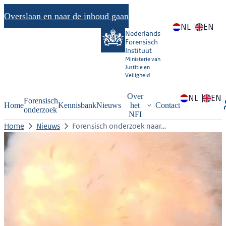
Overslaan en naar de inhoud gaan
NL
EN
Nederlands
Forensisch
Instituut
Ministerie van
Justitie en
Veiligheid
Over
NL
EN
Forensisch
Home
Kennisbank
Nieuws
het
Contact
onderzoek
NFI
Home
Nieuws
Forensisch onderzoek naar…