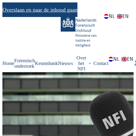
Overslaan en naar de inhoud gaan
NL
EN
Nederlands
Forensisch
Instituut
Ministerie van
Justitie en
Veiligheid
Over
NL
EN
Forensisch
Home
Kennisbank
Nieuws
het
Contact
onderzoek
NFI