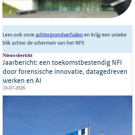
Nieuws
Lees ook onze
achtergrondverhalen
en krijg een unieke
Het laatste nieuws over onze innovaties
blik achter de schermen van het NFI!
en onderzoeksgebieden
Nieuwsbericht
Jaarbericht: een toekomstbestendig NFI
door forensische innovatie, datagedreven
werken en AI
10-07-2026