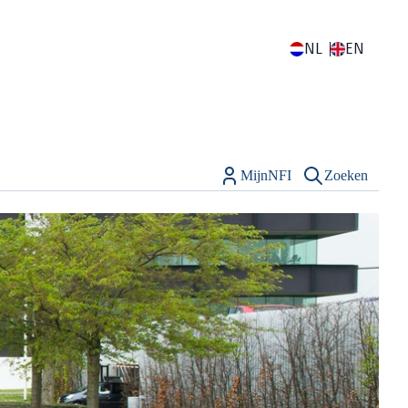
NL
EN
MijnNFI
Zoeken