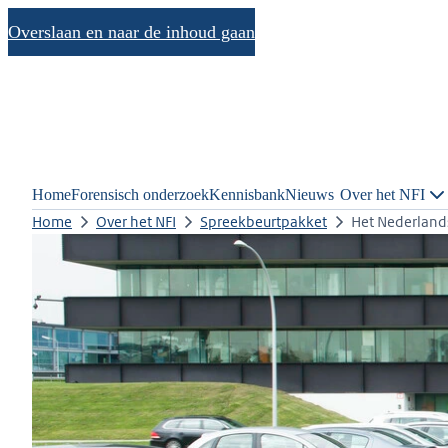
Overslaan en naar de inhoud gaan
Home
Forensisch onderzoek
Kennisbank
Nieuws
Over het NFI
Home
Over het NFI
Spreekbeurtpakket
Het Nederlands