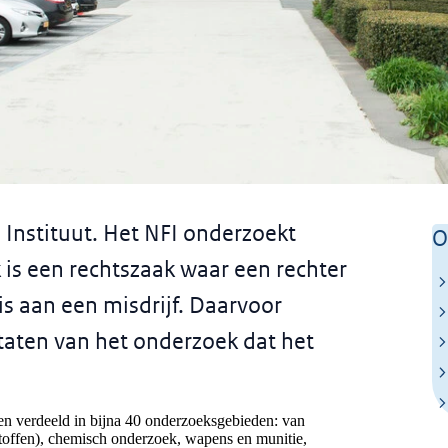
ituut
 Instituut. Het NFI onderzoekt
O
k is een rechtszaak waar een rechter
is aan een misdrijf. Daarvoor
taten van het onderzoek dat het
en verdeeld in bijna 40 onderzoeksgebieden: van
stoffen), chemisch onderzoek, wapens en munitie,