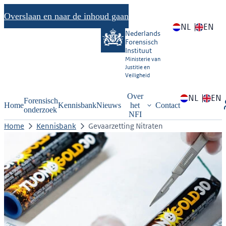
Overslaan en naar de inhoud gaan
NL
EN
Nederlands
Forensisch
Instituut
Ministerie van
Justitie en
Veiligheid
Over
NL
EN
Forensisch
Home
Kennisbank
Nieuws
het
Contact
onderzoek
NFI
Home
Kennisbank
Gevaarzetting Nitraten