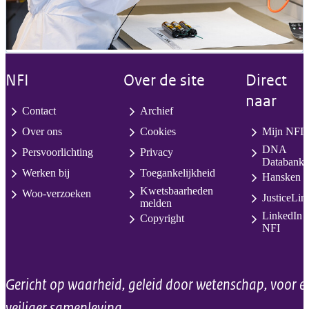
NFI
Over de site
Direct
naar
Contact
Archief
Over ons
Cookies
Mijn NFI
DNA
Persvoorlichting
Privacy
Databank
Werken bij
Toegankelijkheid
Hansken
Kwetsbaarheden
Woo-verzoeken
JusticeLin
melden
LinkedIn
Copyright
NFI
Gericht op waarheid, geleid door wetenschap, voor e
veiliger samenleving.