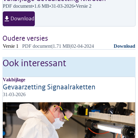
PDF document
•
1.6 MB
•
31-03-2026
•
Versie 2
Download
Oudere versies
Versie
Meta
Acties
Versie 1
PDF document
|
1.71 MB
|
02-04-2024
Download
Ook interessant
Vakbijlage
Gevaarzetting Signaalraketten
31-03-2026