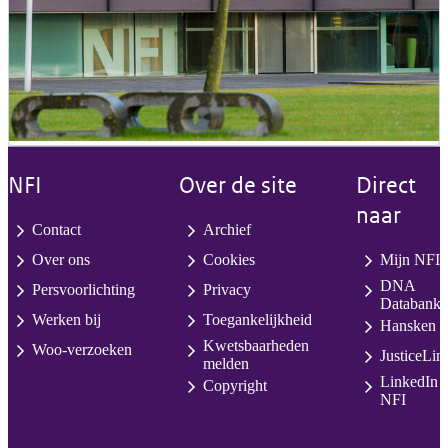
NFI
Over de site
Direct
naar
Contact
Archief
Over ons
Cookies
Mijn NFI
DNA
Persvoorlichting
Privacy
Databank
Werken bij
Toegankelijkheid
Hansken
Kwetsbaarheden
Woo-verzoeken
JusticeLin
melden
LinkedIn
Copyright
NFI