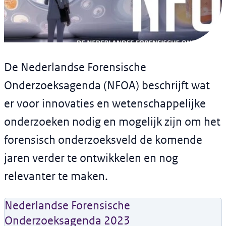
Verslag
De Nederlandse
De Nederlandse Forensische
Forensische
Onderzoeksagenda (NFOA) beschrijft wat
Onderzoeksagenda 2023
er voor innovaties en wetenschappelijke
onderzoeken nodig en mogelijk zijn om het
Versie: 
1
forensisch onderzoeksveld de komende
jaren verder te ontwikkelen en nog
relevanter te maken.
Nederlandse Forensische
Onderzoeksagenda 2023