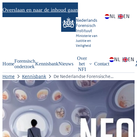
Overslaan en naar de inhoud gaan
NL
EN
Nederlands
Forensisch
Instituut
Ministerie van
Justitie en
Veiligheid
Over
NL
EN
Forensisch
Home
Kennisbank
Nieuws
het
Contact
onderzoek
NFI
Home
Kennisbank
De Nederlandse Forensische…