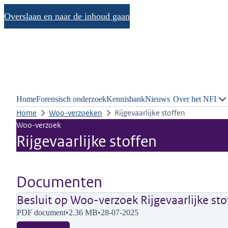
Overslaan en naar de inhoud gaan
Home
Forensisch onderzoek
Kennisbank
Nieuws
Over het NFI
Home
Woo-verzoeken
Rijgevaarlijke stoffen
Woo-verzoek
Rijgevaarlijke stoffen
Documenten
Besluit op Woo-verzoek Rijgevaarlijke sto
PDF document
•
2.36 MB
•
28-07-2025