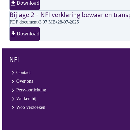
Download
Bijlage 2 - NFI verklaring bewaar en trans
PDF document
•
3.97 MB
•
28-07-2025
Download
NFI
Contact
Over ons
Persvoorlichting
Werken bij
Woo-verzoeken