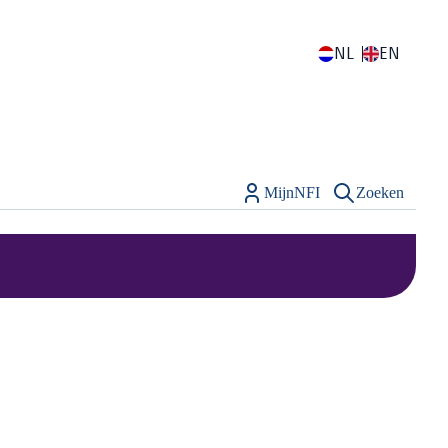
NL
EN
MijnNFI
Zoeken