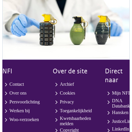
NFI
Over de site
Direct
naar
Contact
Archief
Over ons
Cookies
Mijn NFI
DNA
Persvoorlichting
Privacy
Databank
Werken bij
Toegankelijkheid
Hansken
Kwetsbaarheden
Woo-verzoeken
JusticeLin
melden
LinkedIn
Copyright