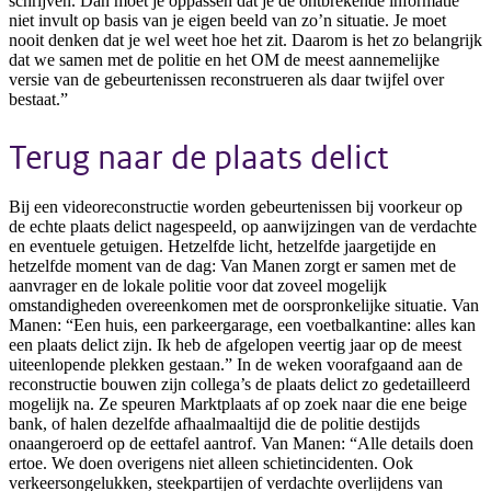
schrijven. Dan moet je oppassen dat je de ontbrekende informatie
niet invult op basis van je eigen beeld van zo’n situatie. Je moet
nooit denken dat je wel weet hoe het zit. Daarom is het zo belangrijk
dat we samen met de politie en het OM de meest aannemelijke
versie van de gebeurtenissen reconstrueren als daar twijfel over
bestaat.”
Terug naar de plaats delict
Bij een videoreconstructie worden gebeurtenissen bij voorkeur op
de echte plaats delict nagespeeld, op aanwijzingen van de verdachte
en eventuele getuigen. Hetzelfde licht, hetzelfde jaargetijde en
hetzelfde moment van de dag: Van Manen zorgt er samen met de
aanvrager en de lokale politie voor dat zoveel mogelijk
omstandigheden overeenkomen met de oorspronkelijke situatie. Van
Manen: “Een huis, een parkeergarage, een voetbalkantine: alles kan
een plaats delict zijn. Ik heb de afgelopen veertig jaar op de meest
uiteenlopende plekken gestaan.” In de weken voorafgaand aan de
reconstructie bouwen zijn collega’s de plaats delict zo gedetailleerd
mogelijk na. Ze speuren Marktplaats af op zoek naar die ene beige
bank, of halen dezelfde afhaalmaaltijd die de politie destijds
onaangeroerd op de eettafel aantrof. Van Manen: “Alle details doen
ertoe. We doen overigens niet alleen schietincidenten. Ook
verkeersongelukken, steekpartijen of verdachte overlijdens van