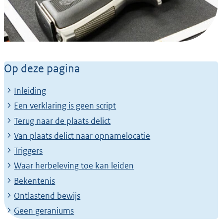
Achtergrondverhaal
De kracht van
Op deze pagina
videoreconstructies in het
Inleiding
strafproces: ‘Je moet
Een verklaring is geen script
nooit denken dat je wel
Terug naar de plaats delict
Van plaats delict naar opnamelocatie
weet hoe het zit’
Triggers
Waar herbeleving toe kan leiden
Bekentenis
Ontlastend bewijs
Geen geraniums