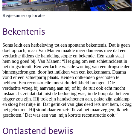
Regiekamer op locatie
Bekentenis
Soms leidt een herbeleving tot een spontane bekentenis. Dat is geen
doel op zich, maar Van Manen maakte meer dan eens mee dat een
verdachte tijdens de handeling stopte en bekende. Eén zaak staat
hem nog goed bij. Van Manen: “Het ging om een schietincident in
het drugscircuit. Een verdachte was de woning van een drugsdealer
binnengedrongen, door het intikken van een keukenraam. Daarna
vond er een schietpartij plaats. Beiden ontkenden geschoten te
hebben. Een reconstructie moest duidelijkheid brengen. Die
verdachte vroeg bij aanvang aan mij of hij de ruit ook echt mocht
inslaan. Ik zei dat dat juist de bedoeling was, in de hoop dat het een
trigger zou zijn. Hij trok zijn handschoenen aan, pakte zijn zaklamp
en sloeg het ruitje in. Dat gerinkel van glas deed iets met hem, ik zag
het gebeuren. Hij stond daar en zei: ‘Ik zal het maar zeggen, ik heb
geschoten.’ Dat was een van mijn kortste reconstructie ooit.”
Ontlastend bewijs