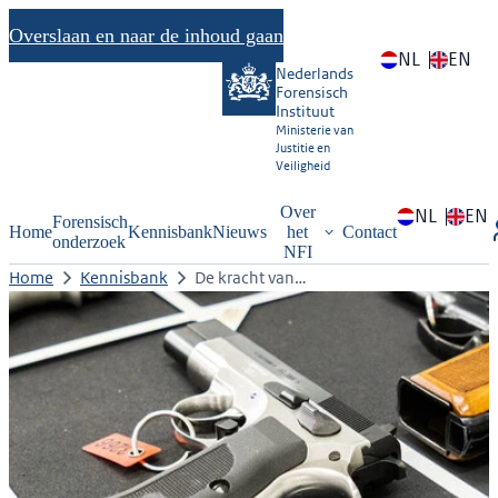
Overslaan en naar de inhoud gaan
NL
EN
Nederlands
Forensisch
Instituut
Ministerie van
Justitie en
Veiligheid
Over
NL
EN
Forensisch
Home
Kennisbank
Nieuws
het
Contact
onderzoek
NFI
Home
Kennisbank
De kracht van…