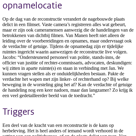
opnamelocatie
Op de dag van de reconstructie verandert de nagebouwde plaats
delict in een filmset. Vaste camera’s registreren alles wat gebeurt,
maar er zijn ook cameramensen aanwezig die de handelingen van de
betrokkenen van dichtbij filmen. Van Manen heeft niet alleen de
leiding over de voorbereidingen en opnames, maar ondervraagt ook
de verdachte of getuige. Tijdens de opnamedag zijn er tijdelijke
ruimtes ingericht waarin aanwezigen de reconstructie live volgen.
Jacobs: “Ondersteunend personeel van politie, stands-inns, de
officier van justitie of rechter-commissaris, advocaten, deskundigen:
wij zitten in aparte ruimte(s) en staan in verbinding met Jan. We
kunnen vragen stellen als er onduidelijkheden bestaan. Pakte de
verdachte het wapen met zijn linker- of rechterhand op? Bij welke
beweging in de worsteling ging het af? Kan de verdachte of getuige
de handeling nog een keer nadoen, maar dan langzamer? Zo krijg ik
een veel gedetailleerder beeld van de toedracht.”
Triggers
Een deel van de kracht van een reconstructie is de kans op
herbeleving. Het is heel anders of iemand wordt verhoord in de