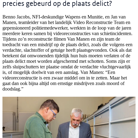
precies gebeurd op de plaats delict?
Benno Jacobs, NFI-deskundige Wapens en Munitie, en Jan van
Manen, teamleider van het landelijk Video Reconstructie Team en
gepensioneerd politiemedewerker, werkten in de loop van de jaren
meerdere keren samen bij videoreconstructies van schietincidenten.
Tijdens zo’n reconstructie filmen Van Manen en zijn team de
toedracht van een misdrijf op de plaats delict, zoals die volgens een
verdachte, slachtoffer of getuige heeft plaatsgevonden. Ook als dat
betekent dat omwonenden tijdelijk hun huis moeten verlaten of de
plaats delict moet worden afgeschermd met schotten. Soms zijn er
zelfs sluipschutters ter plaatse omdat de verdachte vluchtgevaarlijk
is, of mogelijk doelwit van een aanslag. Van Manen: “Een
videoreconstructie is een zwaar middel om in te zetten. Maar het
gaat dan ook bijna altijd om ernstige misdrijven zoals moord of
doodslag.”