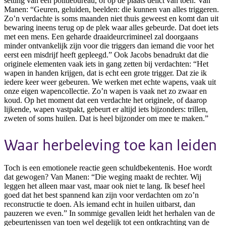
setting van een politiebureau, of op de plaats delict van toen. Van
Manen: “Geuren, geluiden, beelden: die kunnen van alles triggeren.
Zo’n verdachte is soms maanden niet thuis geweest en komt dan uit
bewaring ineens terug op de plek waar alles gebeurde. Dat doet iets
met een mens. Een geharde draaideurcrimineel zal doorgaans
minder ontvankelijk zijn voor die triggers dan iemand die voor het
eerst een misdrijf heeft gepleegd.” Ook Jacobs benadrukt dat die
originele elementen vaak iets in gang zetten bij verdachten: “Het
wapen in handen krijgen, dat is echt een grote trigger. Dat zie ik
iedere keer weer gebeuren. We werken met echte wapens, vaak uit
onze eigen wapencollectie. Zo’n wapen is vaak net zo zwaar en
koud. Op het moment dat een verdachte het originele, of daarop
lijkende, wapen vastpakt, gebeurt er altijd iets bijzonders: trillen,
zweten of soms huilen. Dat is heel bijzonder om mee te maken.”
Waar herbeleving toe kan leiden
Toch is een emotionele reactie geen schuldbekentenis. Hoe wordt
dat gewogen? Van Manen: “Die weging maakt de rechter. Wij
leggen het alleen maar vast, maar ook niet te lang. Ik besef heel
goed dat het best spannend kan zijn voor verdachten om zo’n
reconstructie te doen. Als iemand echt in huilen uitbarst, dan
pauzeren we even.” In sommige gevallen leidt het herhalen van de
gebeurtenissen van toen wel degelijk tot een ontkrachting van de