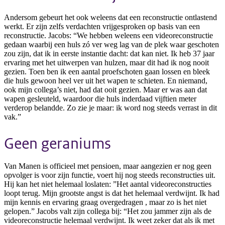
Andersom gebeurt het ook weleens dat een reconstructie ontlastend
werkt. Er zijn zelfs verdachten vrijgesproken op basis van een
reconstructie. Jacobs: “We hebben weleens een videoreconstructie
gedaan waarbij een huls zó ver weg lag van de plek waar geschoten
zou zijn, dat ik in eerste instantie dacht: dat kan niet. Ik heb 37 jaar
ervaring met het uitwerpen van hulzen, maar dit had ik nog nooit
gezien. Toen ben ik een aantal proefschoten gaan lossen en bleek
die huls gewoon heel ver uit het wapen te schieten. En niemand,
ook mijn collega’s niet, had dat ooit gezien. Maar er was aan dat
wapen gesleuteld, waardoor die huls inderdaad vijftien meter
verderop belandde. Zo zie je maar: ik word nog steeds verrast in dit
vak.”
Geen geraniums
Van Manen is officieel met pensioen, maar aangezien er nog geen
opvolger is voor zijn functie, voert hij nog steeds reconstructies uit.
Hij kan het niet helemaal loslaten: ”Het aantal videoreconstructies
loopt terug. Mijn grootste angst is dat het helemaal verdwijnt. Ik had
mijn kennis en ervaring graag overgedragen , maar zo is het niet
gelopen.” Jacobs valt zijn collega bij: “Het zou jammer zijn als de
videoreconstructie helemaal verdwijnt. Ik weet zeker dat als ik met