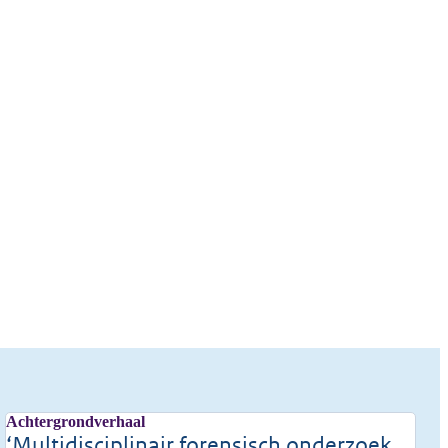
Achtergrondverhaal
‘Multidisciplinair forensisch onderzoek