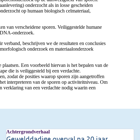
 aanlevering) onderzocht als in losse gescheiden
 onderzocht op humaan biologisch celmateriaal,
eken van verscheidene sporen. Veiliggestelde humane
en DNA-onderzoek.
ir verband, beschrijven we de resultaten en conclusies
 morfologisch onderzoek en materiaalonderzoek
de plaatsen. Een voorbeeld hiervan is het bepalen van de
tape die is veiliggesteld bij een verdachte.
en, zodat de posities waarop sporen zijn aangetroffen
et interpreteren van de sporen op activiteitniveau. Om
een verklaring van een verdachte nodig waarin een
Achtergrondverhaal
Gewelddadige overval na 20 jaar