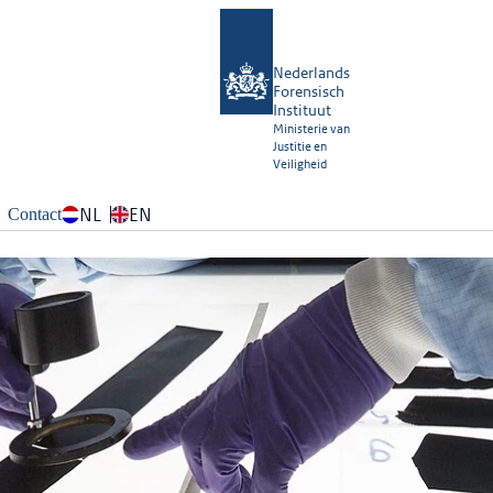
Nederlands
Forensisch
Instituut
Ministerie van
Justitie en
Veiligheid
NL
EN
Contact