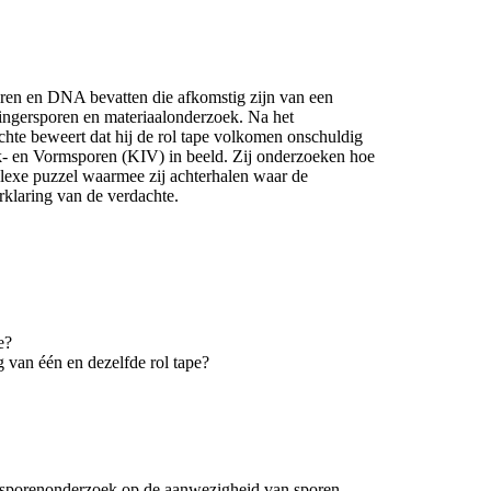
oren en DNA bevatten die afkomstig zijn van een
ingersporen en materiaalonderzoek. Na het
hte beweert dat hij de rol tape volkomen onschuldig
k- en Vormsporen (KIV) in beeld. Zij onderzoeken hoe
lexe puzzel waarmee zij achterhalen waar de
rklaring van de verdachte.
e?
g van één en dezelfde rol tape?
sporenonderzoek op de aanwezigheid van sporen.