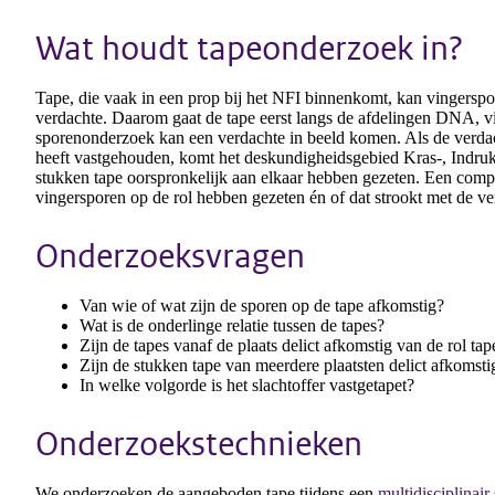
Wat houdt tapeonderzoek in?
Tape, die vaak in een prop bij het NFI binnenkomt, kan vingersp
verdachte. Daarom gaat de tape eerst langs de afdelingen DNA, v
sporenonderzoek kan een verdachte in beeld komen. Als de verdac
heeft vastgehouden, komt het deskundigheidsgebied Kras-, Indru
stukken tape oorspronkelijk aan elkaar hebben gezeten. Een comp
vingersporen op de rol hebben gezeten én of dat strookt met de ve
Onderzoeksvragen
Van wie of wat zijn de sporen op de tape afkomstig?
Wat is de onderlinge relatie tussen de tapes?
Zijn de tapes vanaf de plaats delict afkomstig van de rol tap
Zijn de stukken tape van meerdere plaatsten delict afkomsti
In welke volgorde is het slachtoffer vastgetapet?
Onderzoekstechnieken
We onderzoeken de aangeboden tape tijdens een
multidisciplinair