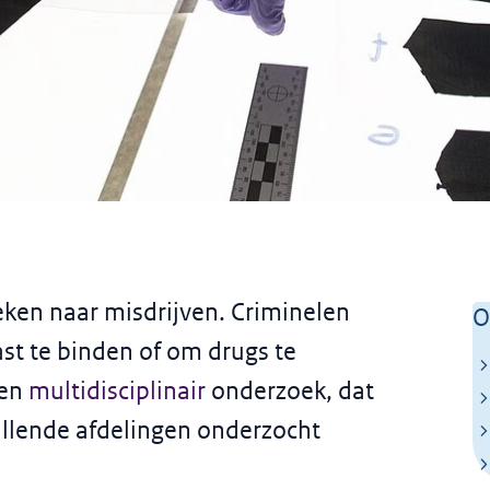
eken naar misdrijven. Criminelen
O
st te binden of om drugs te
een
multidisciplinair
onderzoek, dat
illende afdelingen onderzocht