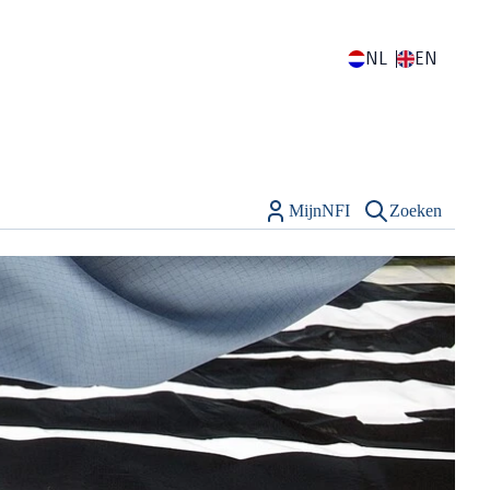
NL
EN
MijnNFI
Zoeken