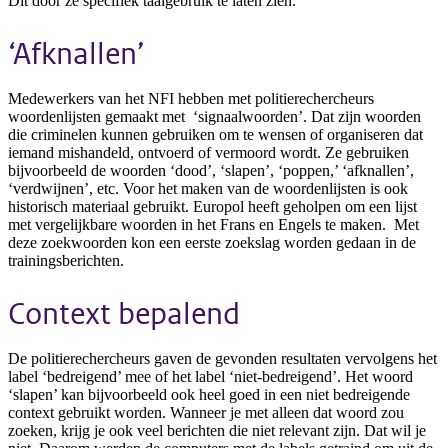
Dit door ze specifiek taalgebruik te laten zien.
‘Afknallen’
Medewerkers van het NFI hebben met politierechercheurs
woordenlijsten gemaakt met ‘signaalwoorden’. Dat zijn woorden
die criminelen kunnen gebruiken om te wensen of organiseren dat
iemand mishandeld, ontvoerd of vermoord wordt. Ze gebruiken
bijvoorbeeld de woorden ‘dood’, ‘slapen’, ‘poppen,’ ‘afknallen’,
‘verdwijnen’, etc. Voor het maken van de woordenlijsten is ook
historisch materiaal gebruikt. Europol heeft geholpen om een lijst
met vergelijkbare woorden in het Frans en Engels te maken. Met
deze zoekwoorden kon een eerste zoekslag worden gedaan in de
trainingsberichten.
Context bepalend
De politierechercheurs gaven de gevonden resultaten vervolgens het
label ‘bedreigend’ mee of het label ‘niet-bedreigend’. Het woord
‘slapen’ kan bijvoorbeeld ook heel goed in een niet bedreigende
context gebruikt worden. Wanneer je met alleen dat woord zou
zoeken, krijg je ook veel berichten die niet relevant zijn. Dat wil je