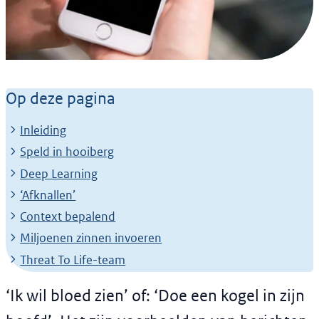
Nieuwsbericht
NFI leert computers om
Op deze pagina
berichten met
Inleiding
doodsbedreiging uit grote
Speld in hooiberg
hoeveelheden data te
Deep Learning
‘Afknallen’
filteren
Context bepalend
5 mei 2021
Miljoenen zinnen invoeren
Threat To Life-team
‘Ik wil bloed zien’ of: ‘Doe een kogel in zijn