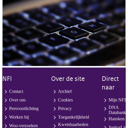
NFI
Over de site
Direct
naar
Contact
Archief
Over ons
Cookies
Mijn NFI
DNA
Persvoorlichting
Privacy
Databank
Werken bij
Toegankelijkheid
Hansken
Kwetsbaarheden
Woo-verzoeken
JusticeLin