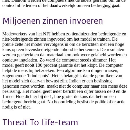
niet. Daarom werden de computers met de labels getraind om uit de
context af te leiden of het daadwerkelijk om een bedreiging gaat.
Miljoenen zinnen invoeren
Medewerkers van het NFI hebben zo tienduizenden bedreigende en
niet-bedreigende zinnen ingevoerd om het model te trainen. De
politie zette het model vervolgens in om de berichten met een hoge
kans op een levensbedreigende inhoud te herkennen. De resultaten
werden gecheckt en dat materiaal kon ook weer gelabeld worden en
opnieuw ingeladen. Zo werd de computer steeds slimmer. Het
model geeft nooit 100 procent garantie dat het klopt. De computer
helpt de mens bij het zoeken. Een algoritme kan dingen missen,
zogenoemde ‘blind spots’. Het is belangrijk dat de gebruikers van
het model zich daarvan bewust zijn. Indien er een beslissing
genomen moet worden, maakt niet de computer maar een mens deze
beslissing. Het model geeft ieder bericht een cijfer tussen de 0 en de
1 mee. Hoe dichter bij de 1, hoe groter de kans dat het om een
bedreigend bericht gaat. Na beoordeling beslist de politie of er actie
nodig is of niet.
Threat To Life-team