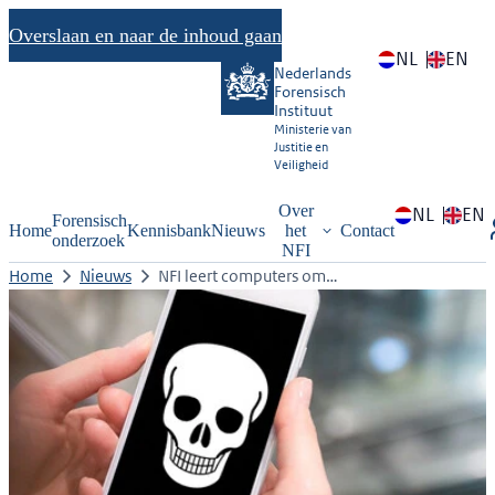
Overslaan en naar de inhoud gaan
NL
EN
Nederlands
Forensisch
Instituut
Ministerie van
Justitie en
Veiligheid
Over
NL
EN
Forensisch
Home
Kennisbank
Nieuws
het
Contact
onderzoek
NFI
Home
Nieuws
NFI leert computers om…