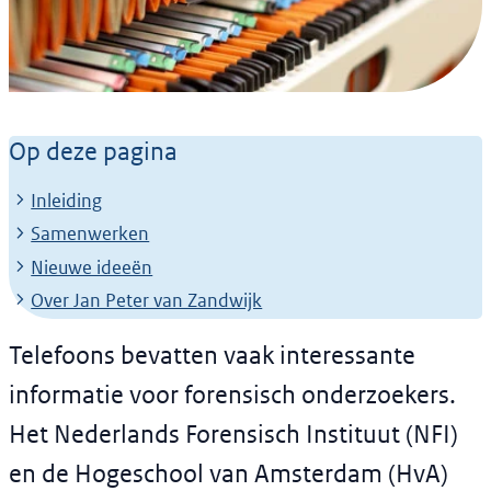
Nieuwsbericht
NFI-wetenschapper Jan
Op deze pagina
Peter van Zandwijk
Inleiding
benoemd tot bijzonder
Samenwerken
lector Digitaal Forensisch
Nieuwe ideeën
Over Jan Peter van Zandwijk
Onderzoek aan de HvA
16 januari 2025
Telefoons bevatten vaak interessante
Wetenschap en innovatie
informatie voor forensisch onderzoekers.
Het Nederlands Forensisch Instituut (NFI)
en de Hogeschool van Amsterdam (HvA)