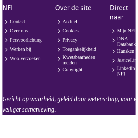
NFI
Over de site
Direct
naar
Contact
Archief
Over ons
Cookies
Mijn NFI
DNA
Persvoorlichting
Privacy
Databank
Werken bij
Toegankelijkheid
Hansken
Kwetsbaarheden
Woo-verzoeken
JusticeLin
melden
LinkedIn
Copyright
NFI
Gericht op waarheid, geleid door wetenschap, voor e
veiliger samenleving.