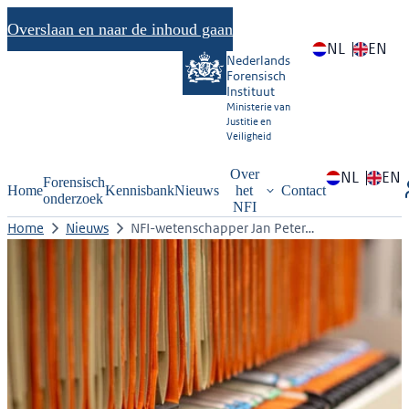
Overslaan en naar de inhoud gaan
NL
EN
Nederlands
Forensisch
Instituut
Ministerie van
Justitie en
Veiligheid
Over
NL
EN
Forensisch
Home
Kennisbank
Nieuws
het
Contact
onderzoek
NFI
Home
Nieuws
NFI-wetenschapper Jan Peter…