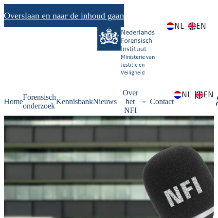
Overslaan en naar de inhoud gaan
NL
EN
Nederlands
Forensisch
Instituut
Ministerie van
Justitie en
Veiligheid
Over
NL
EN
Forensisch
Home
Kennisbank
Nieuws
het
Contact
onderzoek
NFI