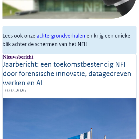
Nieuws
Lees ook onze
achtergrondverhalen
en krijg een unieke
Het laatste nieuws over onze innovaties
blik achter de schermen van het NFI!
en onderzoeksgebieden
Nieuwsbericht
Jaarbericht: een toekomstbestendig NFI
door forensische innovatie, datagedreven
werken en AI
10-07-2026