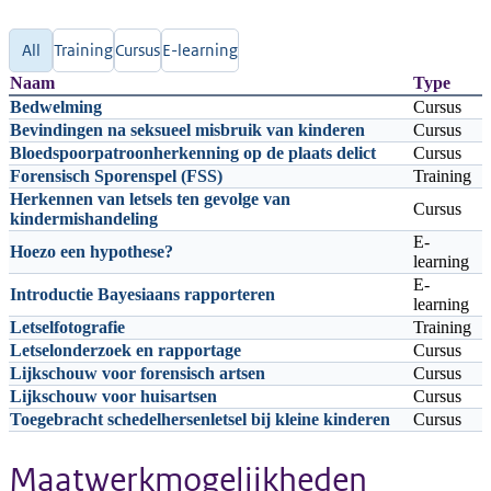
Type
All
Training
Cursus
E-learning
Naam
Type
Bedwelming
Cursus
Bevindingen na seksueel misbruik van kinderen
Cursus
Bloedspoorpatroonherkenning op de plaats delict
Cursus
Forensisch Sporenspel (FSS)
Training
Herkennen van letsels ten gevolge van
Cursus
kindermishandeling
E-
Hoezo een hypothese?
learning
E-
Introductie Bayesiaans rapporteren
learning
Letselfotografie
Training
Letselonderzoek en rapportage
Cursus
Lijkschouw voor forensisch artsen
Cursus
Lijkschouw voor huisartsen
Cursus
Toegebracht schedelhersenletsel bij kleine kinderen
Cursus
Maatwerkmogelijkheden