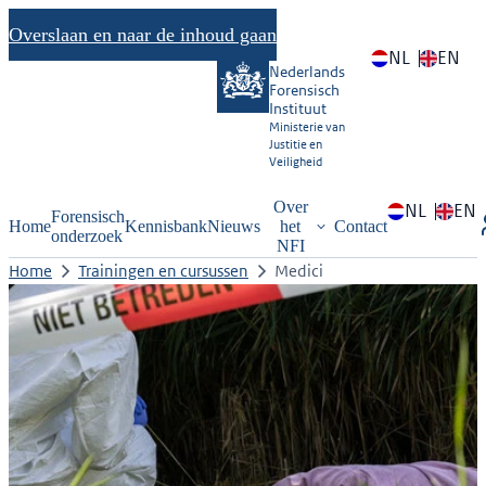
Overslaan en naar de inhoud gaan
NL
EN
Nederlands
Forensisch
Instituut
Ministerie van
Justitie en
Veiligheid
Over
NL
EN
Forensisch
Home
Kennisbank
Nieuws
het
Contact
onderzoek
NFI
Home
Trainingen en cursussen
Medici